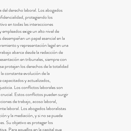
a del derecho laboral. Los abogados 
fidencialidad, protegiendo los 
tivo en todas las interacciones 
 empleados exige un alto nivel de 
s desempeñan un papel esencial en la 
oramiento y representación legal en una 
rabajo abarca desde la redacción de 
presentación en tribunales, siempre con 
 se protejan los derechos de la totalidad 
 la constante evolución de la 
e capacitados y actualizados, 
sticia. Los conflictos laborales son 
 crucial. Estos conflictos pueden surgir 
ciones de trabajo, acoso laboral, 
te laboral. Los abogados laboralistas 
ción y la mediación, y si no se puede 
es. Su objetivo es proteger los 
iva. Para aquellos en la capital que 