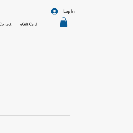
Log In
Contact
eGift Card