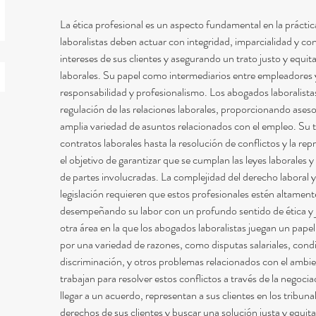
La ética profesional es un aspecto fundamental en la práctic
laboralistas deben actuar con integridad, imparcialidad y con
intereses de sus clientes y asegurando un trato justo y equita
laborales. Su papel como intermediarios entre empleadores y
responsabilidad y profesionalismo. Los abogados laboralista
regulación de las relaciones laborales, proporcionando ases
amplia variedad de asuntos relacionados con el empleo. Su t
contratos laborales hasta la resolución de conflictos y la re
el objetivo de garantizar que se cumplan las leyes laborales y
de partes involucradas. La complejidad del derecho laboral y
legislación requieren que estos profesionales estén altament
desempeñando su labor con un profundo sentido de ética y ju
otra área en la que los abogados laboralistas juegan un papel
por una variedad de razones, como disputas salariales, condi
discriminación, y otros problemas relacionados con el ambien
trabajan para resolver estos conflictos a través de la negocia
llegar a un acuerdo, representan a sus clientes en los tribunal
derechos de sus clientes y buscar una solución justa y equitat