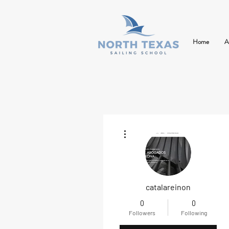
Home
A
More actions
catalareinon
0
0
Followers
Following